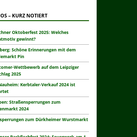
OS – KURZ NOTIERT
hner Oktoberfest 2025: Welches
atmotiv gewinnt?
berg: Schöne Erinnerungen mit dem
demarkt Pin
omer-Wettbewerb auf dem Leipziger
hlag 2025
Nauheim: Kerbtaler-Verkauf 2024 ist
rtet
eben: Straßensperrungen zum
enmarkt 2024
zsperrungen zum Dürkheimer Wurstmarkt
ser Backfischfest 2024: Feuerwerk am 1.