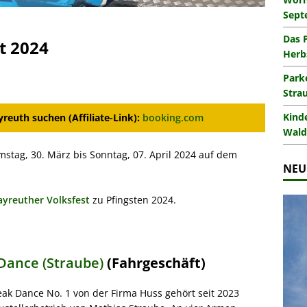
Sept
Das 
t 2024
Herb
Park
Stra
Kind
reuth suchen (Affiliate-Link):
booking.com
Wald
mstag, 30. März bis Sonntag, 07. April 2024 auf dem
NEU
ayreuther Volksfest
zu Pfingsten 2024.
Dance (Straube)
(Fahrgeschäft)
eak Dance No. 1 von der Firma Huss gehört seit 2023