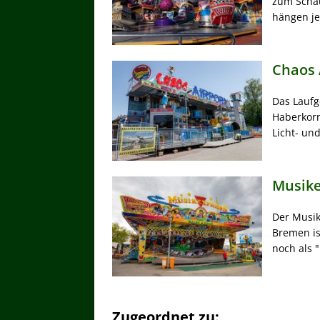
zum Schau
hängen je 
Chaos 
Das Laufg
Haberkorn 
Licht- und
Musike
Der Musik
Bremen is
noch als 
Zugeordnet zu: