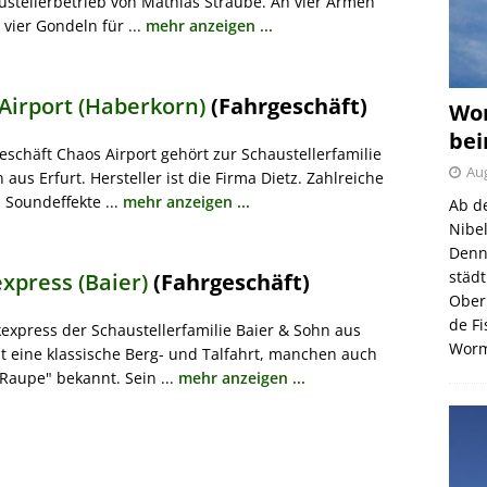
stellerbetrieb von Mathias Straube. An vier Armen
vier Gondeln für ...
mehr anzeigen ...
Airport (Haberkorn)
(Fahrgeschäft)
Wor
bei
eschäft Chaos Airport gehört zur Schaustellerfamilie
Aug
aus Erfurt. Hersteller ist die Firma Dietz. Zahlreiche
 Soundeffekte ...
mehr anzeigen ...
Ab d
Nibe
Denn
städ
xpress (Baier)
(Fahrgeschäft)
Ober
de F
express der Schaustellerfamilie Baier & Sohn aus
Wor
t eine klassische Berg- und Talfahrt, manchen auch
"Raupe" bekannt. Sein ...
mehr anzeigen ...