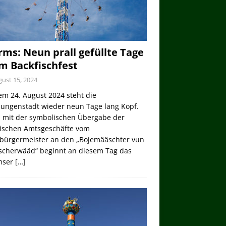
ms: Neun prall gefüllte Tage
m Backfischfest
ust 15, 2024
em 24. August 2024 steht die
lungenstadt wieder neun Tage lang Kopf.
 mit der symbolischen Übergabe der
tischen Amtsgeschäfte vom
bürgermeister an den „Bojemääschter vun
ischerwääd“ beginnt an diesem Tag das
mser
[…]