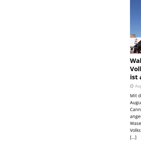
Wah
Vol
ist
Aug
Mit 
Augu
Canns
ange
Wase
Volk
[…]