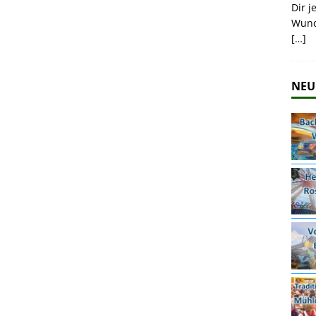
Dir j
Wund
[…]
NEU