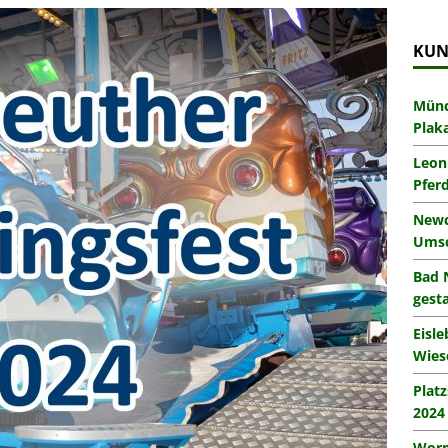
KUN
Münc
Plak
Leon
Pfer
Newc
Umsc
Bad 
gesta
Eisl
Wies
Plat
2024
Worm