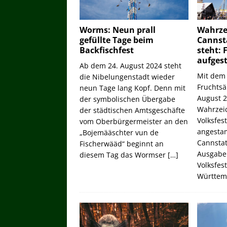
Worms: Neun prall
Wahrze
gefüllte Tage beim
Cannsta
Backfischfest
steht: 
aufgest
Ab dem 24. August 2024 steht
Mit dem
die Nibelungenstadt wieder
Fruchtsä
neun Tage lang Kopf. Denn mit
August 2
der symbolischen Übergabe
Wahrzeic
der städtischen Amtsgeschäfte
Volksfes
vom Oberbürgermeister an den
angesta
„Bojemääschter vun de
Cannstat
Fischerwääd“ beginnt an
Ausgabe
diesem Tag das Wormser
[…]
Volksfes
Württem