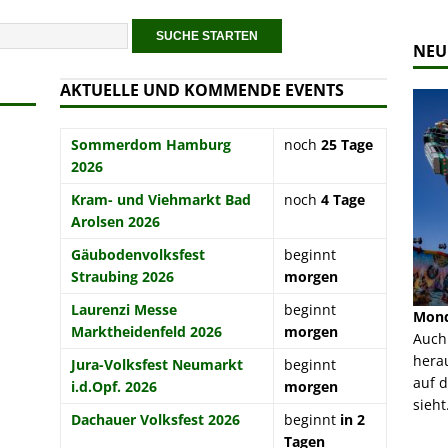
NEU
AKTUELLE UND KOMMENDE EVENTS
Sommerdom Hamburg
noch
25 Tage
2026
Kram- und Viehmarkt Bad
noch
4 Tage
Arolsen 2026
Gäubodenvolksfest
beginnt
Straubing 2026
morgen
Laurenzi Messe
beginnt
 - Bilder
Rund um den Tegernsee (Zettl) - Fahrgeschäft -
Mondl
Marktheidenfeld 2026
morgen
 dieses
Bilder
Auch
Im Sommer 2026 ist die Berg- und Talbahn
herau
Jura-Volksfest Neumarkt
beginnt
ur Bildgalerie
Rund um den Tegernsee zusammen mit dem
auf d
i.d.Opf. 2026
morgen
Mondlift auf der Rheinkirmes in Düsseldorf zu
sieht.
Dachauer Volksfest 2026
beginnt
in 2
Gast. Da sie ...
Tagen