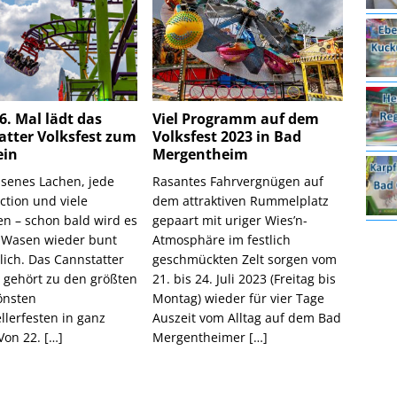
. Mal lädt das
Viel Programm auf dem
atter Volksfest zum
Volksfest 2023 in Bad
ein
Mergentheim
senes Lachen, jede
Rasantes Fahrvergnügen auf
tion und viele
dem attraktiven Rummelplatz
en – schon bald wird es
gepaart mit uriger Wies’n-
 Wasen wieder bunt
Atmosphäre im festlich
lich. Das Cannstatter
geschmückten Zelt sorgen vom
t gehört zu den größten
21. bis 24. Juli 2023 (Freitag bis
önsten
Montag) wieder für vier Tage
llerfesten in ganz
Auszeit vom Alltag auf dem Bad
Von 22.
[…]
Mergentheimer
[…]