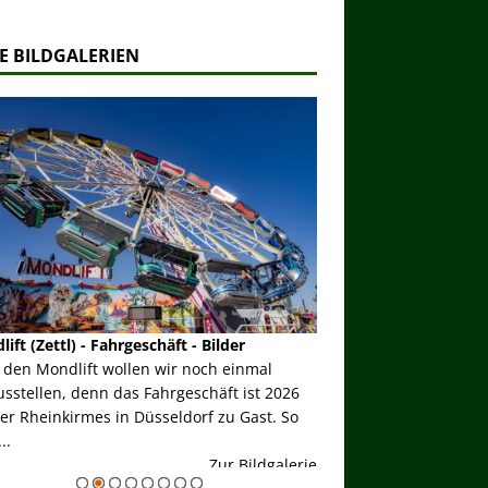
E BILDGALERIEN
ift (Zettl) - Fahrgeschäft - Bilder
Raupenbahn (Steiger/B
 den Mondlift wollen wir noch einmal
auf der Kirmes
sstellen, denn das Fahrgeschäft ist 2026
Im Jahr 2026 feiert di
er Rheinkirmes in Düsseldorf zu Gast. So
Schausteller Steiger/B
..
Geburtstag. Daher hier
Zur Bildgalerie
gesonderter Blick au...