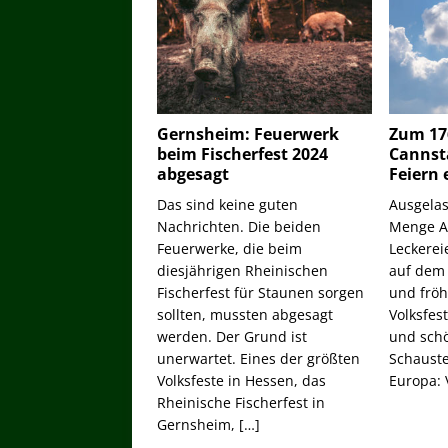
Gernsheim: Feuerwerk
Zum 176
beim Fischerfest 2024
Cannst
abgesagt
Feiern 
Das sind keine guten
Ausgelas
Nachrichten. Die beiden
Menge Ac
Feuerwerke, die beim
Leckerei
diesjährigen Rheinischen
auf dem
Fischerfest für Staunen sorgen
und fröh
sollten, mussten abgesagt
Volksfes
werden. Der Grund ist
und sch
unerwartet. Eines der größten
Schauste
Volksfeste in Hessen, das
Europa: 
Rheinische Fischerfest in
Gernsheim,
[…]