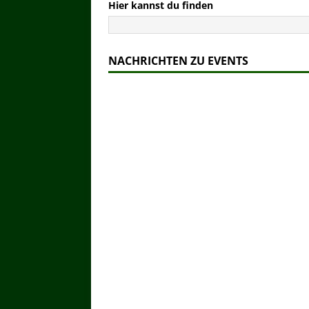
Hier kannst du finden
NACHRICHTEN ZU EVENTS
Oktoberfest-Riesenrad (Willenborg)
Kein Oktoberfest in München ohne
Riesenrad! Hier sind Bilder.
Z