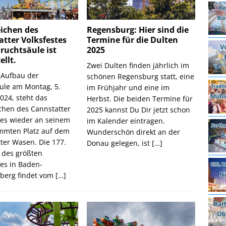
ichen des
Regensburg: Hier sind die
tter Volksfestes
Termine für die Dulten
Fruchtsäule ist
2025
ellt.
Zwei Dulten finden jährlich im
 Aufbau der
schönen Regensburg statt, eine
ule am Montag, 5.
im Frühjahr und eine im
024, steht das
Herbst. Die beiden Termine für
hen des Cannstatter
2025 kannst Du Dir jetzt schon
tes wieder an seinem
im Kalender eintragen.
mmten Platz auf dem
Wunderschön direkt an der
ter Wasen. Die 177.
Donau gelegen, ist
[…]
 des größten
tes in Baden-
berg findet vom
[…]