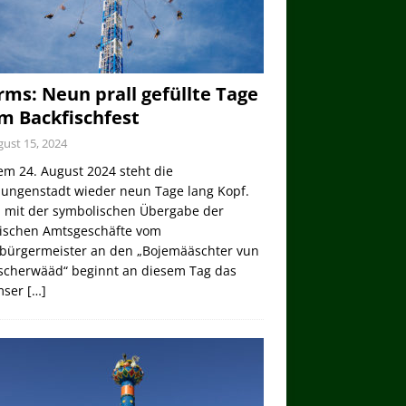
ms: Neun prall gefüllte Tage
m Backfischfest
ust 15, 2024
em 24. August 2024 steht die
lungenstadt wieder neun Tage lang Kopf.
 mit der symbolischen Übergabe der
tischen Amtsgeschäfte vom
bürgermeister an den „Bojemääschter vun
ischerwääd“ beginnt an diesem Tag das
mser
[…]