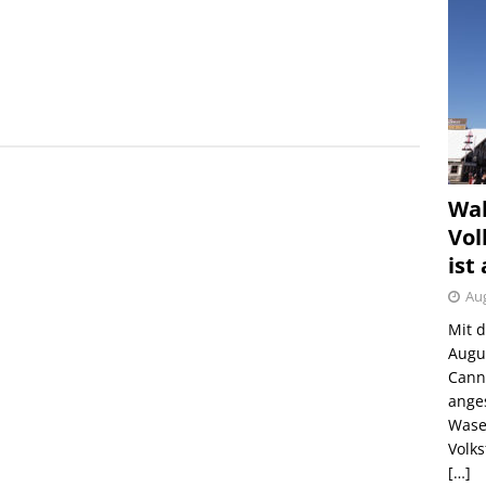
Wah
Vol
ist
Aug
Mit 
Augu
Canns
ange
Wase
Volk
[…]