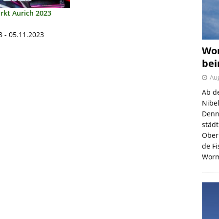
rkt Aurich 2023
3 - 05.11.2023
Wor
bei
Aug
Ab d
Nibe
Denn
städ
Ober
de F
Wor