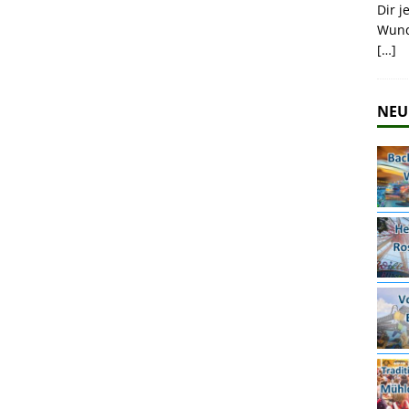
Dir j
Wund
[…]
NEU