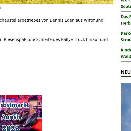
Sept
n
Das 
Schaustellerbetriebes von Dennis Eden aus Wittmund.
Herb
Park
in Riesenspaß, die Schleife des Rallye Truck hinauf und
Stra
Kind
Wald
NEU