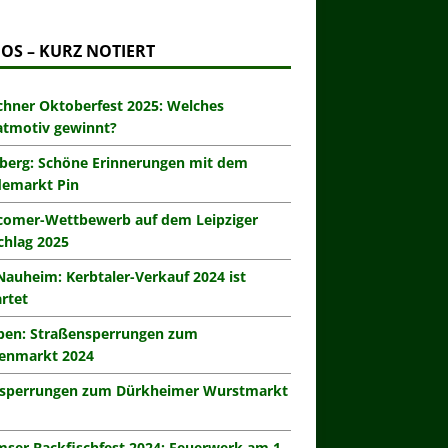
OS – KURZ NOTIERT
hner Oktoberfest 2025: Welches
atmotiv gewinnt?
berg: Schöne Erinnerungen mit dem
demarkt Pin
omer-Wettbewerb auf dem Leipziger
hlag 2025
Nauheim: Kerbtaler-Verkauf 2024 ist
rtet
eben: Straßensperrungen zum
enmarkt 2024
zsperrungen zum Dürkheimer Wurstmarkt
ser Backfischfest 2024: Feuerwerk am 1.