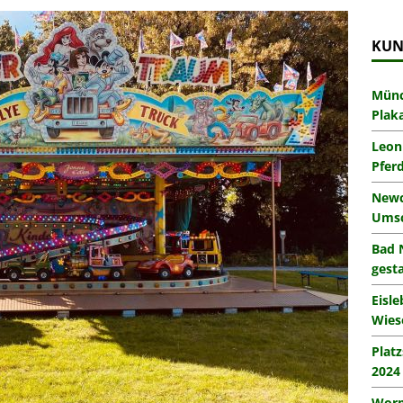
KUN
Münc
Plak
Leon
Pfer
Newc
Umsc
Bad 
gesta
Eisl
Wies
Plat
2024
Worm