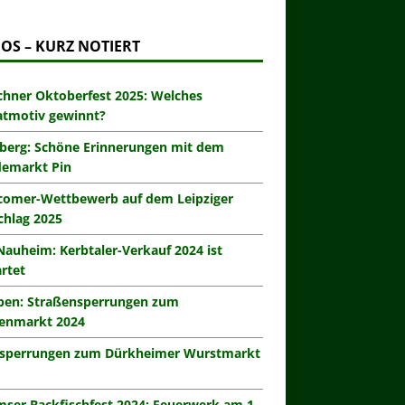
OS – KURZ NOTIERT
hner Oktoberfest 2025: Welches
atmotiv gewinnt?
berg: Schöne Erinnerungen mit dem
demarkt Pin
omer-Wettbewerb auf dem Leipziger
hlag 2025
Nauheim: Kerbtaler-Verkauf 2024 ist
rtet
eben: Straßensperrungen zum
enmarkt 2024
zsperrungen zum Dürkheimer Wurstmarkt
ser Backfischfest 2024: Feuerwerk am 1.