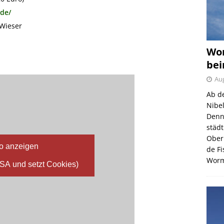
.de/
 Wieser
Wor
bei
Aug
Ab d
Nibe
Denn
städ
Ober
o anzeigen
de F
Wor
USA und setzt Cookies)