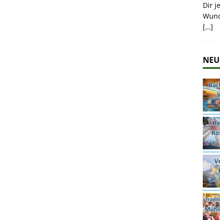
Dir j
Wund
[…]
NEU