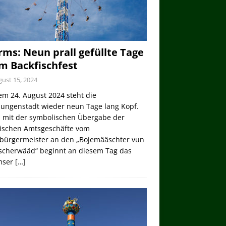
ms: Neun prall gefüllte Tage
m Backfischfest
ust 15, 2024
em 24. August 2024 steht die
lungenstadt wieder neun Tage lang Kopf.
 mit der symbolischen Übergabe der
tischen Amtsgeschäfte vom
bürgermeister an den „Bojemääschter vun
ischerwääd“ beginnt an diesem Tag das
mser
[…]