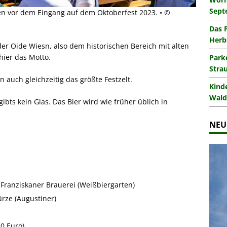
Sept
ten vor dem Eingang auf dem Oktoberfest 2023. • ©
Das 
Herb
l der Oide Wiesn, also dem historischen Bereich mit alten
 hier das Motto.
Park
Stra
n auch gleichzeitig das größte Festzelt.
Kind
Wald
gibts kein Glas. Das Bier wird wie früher üblich in
NEU
/ Franziskaner Brauerei (Weißbiergarten)
rze (Augustiner)
20 Euro)