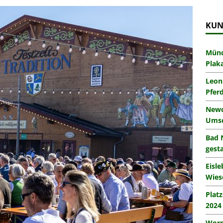
KUN
Münc
Plak
Leon
Pfer
Newc
Umsc
Bad 
gesta
Eisl
Wies
Plat
2024
Worm