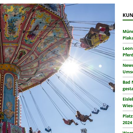
KUN
Münc
Plak
Leon
Pfer
Newc
Umsc
Bad 
gesta
Eisl
Wies
Plat
2024
Worm