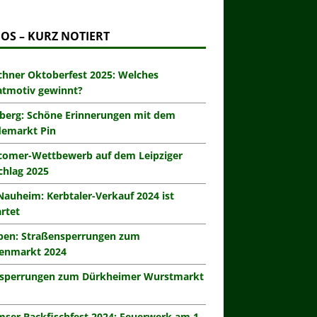
OS – KURZ NOTIERT
hner Oktoberfest 2025: Welches
atmotiv gewinnt?
berg: Schöne Erinnerungen mit dem
demarkt Pin
omer-Wettbewerb auf dem Leipziger
hlag 2025
Nauheim: Kerbtaler-Verkauf 2024 ist
rtet
eben: Straßensperrungen zum
enmarkt 2024
zsperrungen zum Dürkheimer Wurstmarkt
ser Backfischfest 2024: Feuerwerk am 1.