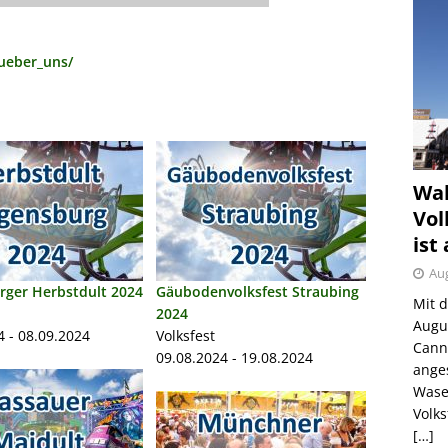
ueber_uns/
Wah
Vol
ist
Aug
rger Herbstdult 2024
Gäubodenvolksfest Straubing
Mit 
2024
Augu
4 - 08.09.2024
Volksfest
Canns
09.08.2024 - 19.08.2024
ange
Wase
Volk
[…]