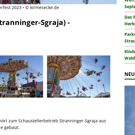
Sept
rfest 2023 • © kirmesecke.de
Das 
tranninger-Sgraja) -
Herb
Park
Stra
Kind
Wald
NEU
ehört zum Schaustellerbetrieb Stranninger-Sgraja aus
e gebaut.