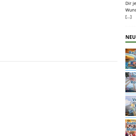
Dir j
Wund
[…]
NEU