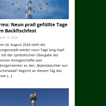
ms: Neun prall gefüllte Tage
m Backfischfest
ust 15, 2024
em 24. August 2024 steht die
lungenstadt wieder neun Tage lang Kopf.
 mit der symbolischen Übergabe der
tischen Amtsgeschäfte vom
bürgermeister an den „Bojemääschter vun
ischerwääd“ beginnt an diesem Tag das
mser
[…]