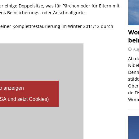
r einige Doppelsitze, was für Pärchen oder für Eltern mit
gens Beinsicherungs- oder Anschnallgurte.
einer Komplettrestaurierung im Winter 2011/12 durch
Wor
bei
Aug
Ab d
Nibe
Denn
städ
Ober
o anzeigen
de F
USA und setzt Cookies)
Wor