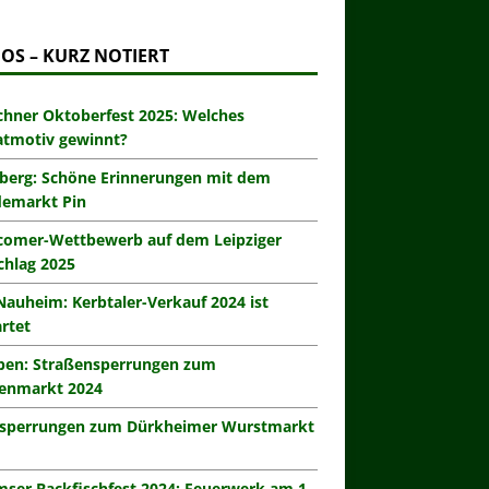
OS – KURZ NOTIERT
hner Oktoberfest 2025: Welches
atmotiv gewinnt?
berg: Schöne Erinnerungen mit dem
demarkt Pin
omer-Wettbewerb auf dem Leipziger
hlag 2025
Nauheim: Kerbtaler-Verkauf 2024 ist
rtet
eben: Straßensperrungen zum
enmarkt 2024
zsperrungen zum Dürkheimer Wurstmarkt
ser Backfischfest 2024: Feuerwerk am 1.