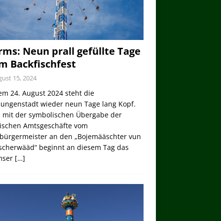
ms: Neun prall gefüllte Tage
m Backfischfest
ust 15, 2024
em 24. August 2024 steht die
lungenstadt wieder neun Tage lang Kopf.
 mit der symbolischen Übergabe der
tischen Amtsgeschäfte vom
bürgermeister an den „Bojemääschter vun
ischerwääd“ beginnt an diesem Tag das
mser
[…]