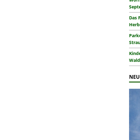
Sept
Das 
Herb
Park
Stra
Kind
Wald
NEU