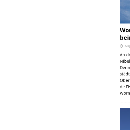
Wor
bei
Aug
Ab d
Nibe
Denn
städ
Ober
de F
Wor