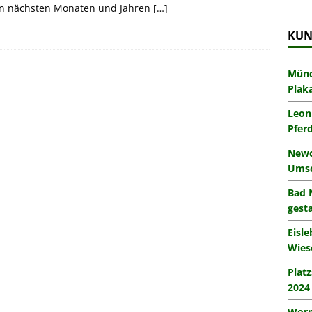
en nächsten Monaten und Jahren
[…]
KUN
Münc
Plak
Leon
Pfer
Newc
Umsc
Bad 
gesta
Eisl
Wies
Plat
2024
Worm