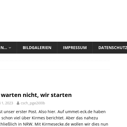
 IN…
BILDGALERIEN
IMPRESSUM
DATENSCHUT
 warten nicht, wir starten
 1, 2023
csch_pge2i00b
st unser erster Post. Also hier. Auf ummet-eck.de haben
a schon viel über Kirmes berichtet. Aber das nahezu
hließlich in NRW. Mit Kirmesecke.de wollen wir dies nun