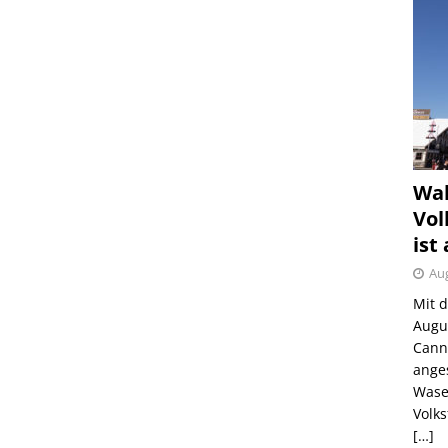
Wah
Vol
ist
Aug
Mit 
Augu
Canns
ange
Wase
Volk
[…]