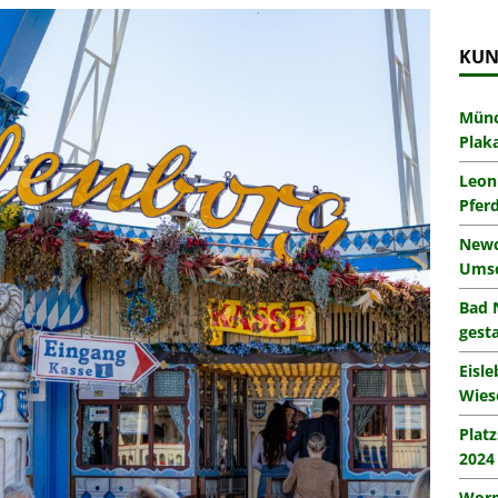
KUN
Münc
Plak
Leon
Pfer
Newc
Umsc
Bad 
gesta
Eisl
Wies
Plat
2024
Worm