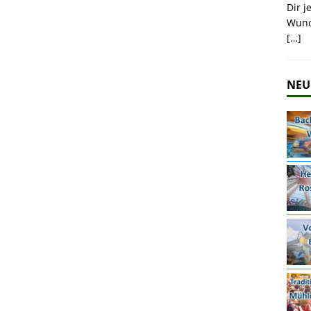
Dir j
Wund
[…]
NEU