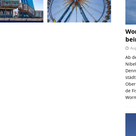
Wor
bei
Aug
Ab d
Nibe
Denn
städ
Ober
de F
Wor