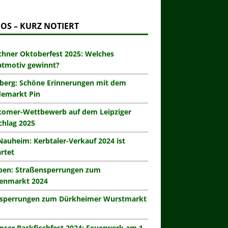
OS – KURZ NOTIERT
hner Oktoberfest 2025: Welches
atmotiv gewinnt?
berg: Schöne Erinnerungen mit dem
demarkt Pin
omer-Wettbewerb auf dem Leipziger
hlag 2025
Nauheim: Kerbtaler-Verkauf 2024 ist
rtet
eben: Straßensperrungen zum
enmarkt 2024
zsperrungen zum Dürkheimer Wurstmarkt
ser Backfischfest 2024: Feuerwerk am 1.