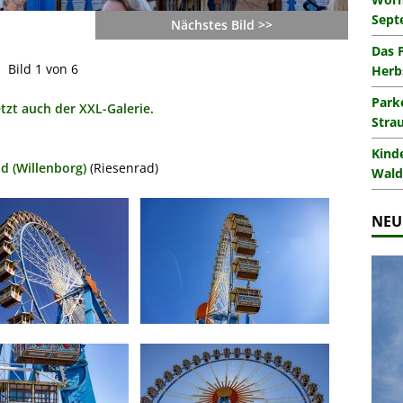
Sept
Nächstes Bild >>
Das 
Bild 1 von 6
Herb
Park
etzt auch der XXL-Galerie.
Stra
Kind
d (Willenborg)
(Riesenrad)
Wald
NEU