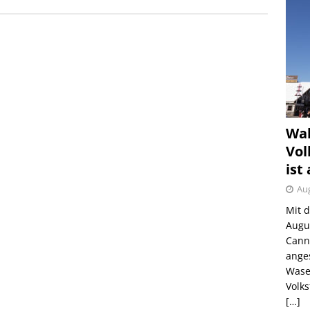
Wah
Vol
ist
Aug
Mit 
Augu
Canns
ange
Wase
Volk
[…]