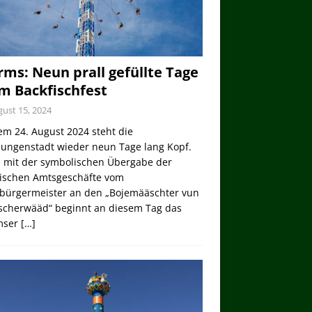
ms: Neun prall gefüllte Tage
m Backfischfest
ust 15, 2024
em 24. August 2024 steht die
lungenstadt wieder neun Tage lang Kopf.
 mit der symbolischen Übergabe der
tischen Amtsgeschäfte vom
bürgermeister an den „Bojemääschter vun
ischerwääd“ beginnt an diesem Tag das
mser
[…]