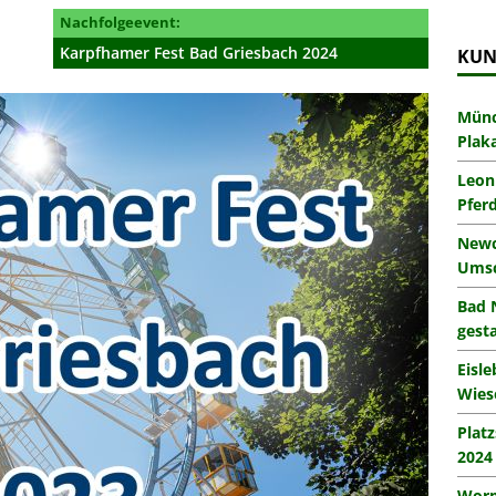
Nachfolgeevent:
Karpfhamer Fest Bad Griesbach 2024
KUN
Münc
Plak
Leon
Pfer
Newc
Umsc
Bad 
gesta
Eisl
Wies
Plat
2024
Worm