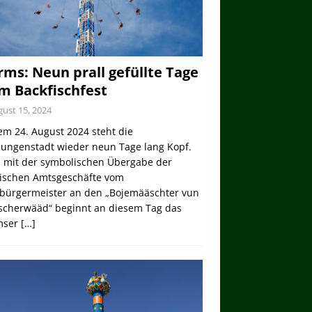
ms: Neun prall gefüllte Tage
m Backfischfest
ust 15, 2024
em 24. August 2024 steht die
lungenstadt wieder neun Tage lang Kopf.
 mit der symbolischen Übergabe der
tischen Amtsgeschäfte vom
bürgermeister an den „Bojemääschter vun
ischerwääd“ beginnt an diesem Tag das
mser
[…]