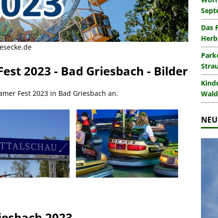
Sept
Das 
Herb
mesecke.de
Park
Stra
est 2023 - Bad Griesbach - Bilder
Kind
amer Fest 2023 in Bad Griesbach an.
Wald
NEU
iesbach 2023