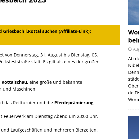
Wor
Griesbach i.Rottal suchen (Affiliate-Link):
bei
Aug
t von Donnerstag, 31. August bis Dienstag, 05.
Ab d
ksfeststraße statt. Es gilt als eines der großen
Nibe
Denn
städ
e
Rottalschau
, eine große und bekannte
Ober
en und Maschinen.
de F
Wor
nd das Reitturnier und die
Pferdeprämierung
.
lant-Feuerwerk am Dienstag Abend um 23:00 Uhr.
 und Laufgeschäften und mehreren Bierzelten.