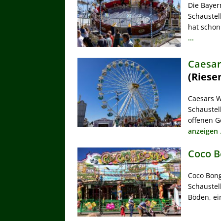
Die Bayer
Schaustel
hat schon
...
Caesar
(Riese
Caesars W
Schaustel
offenen G
anzeigen .
Coco B
Coco Bong
Schaustel
Böden, ein