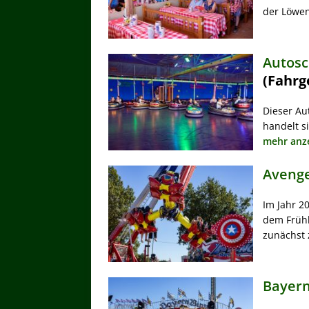
der Löwen
Autosc
(Fahrg
Dieser Au
handelt s
mehr anze
Avenge
Im Jahr 2
dem Frühl
zunächst 
Bayern