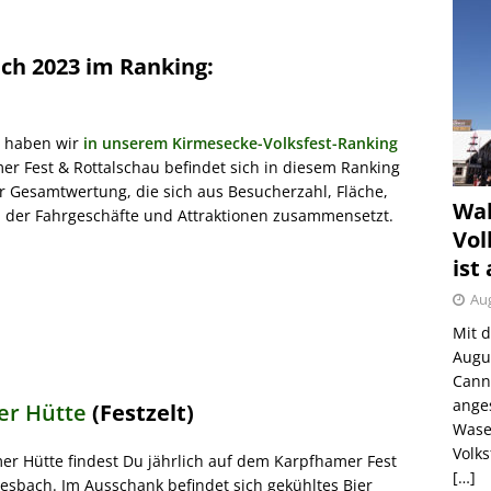
ch 2023 im Ranking:
b haben wir
in unserem Kirmesecke-Volksfest-Ranking
r Fest & Rottalschau befindet sich in diesem Ranking
r Gesamtwertung, die sich aus Besucherzahl, Fläche,
Wah
l der Fahrgeschäfte und Attraktionen zusammensetzt.
Vol
ist
Aug
Mit 
Augu
Canns
ange
er Hütte
(Festzelt)
Wase
Volk
er Hütte findest Du jährlich auf dem Karpfhamer Fest
[…]
iesbach. Im Ausschank befindet sich gekühltes Bier