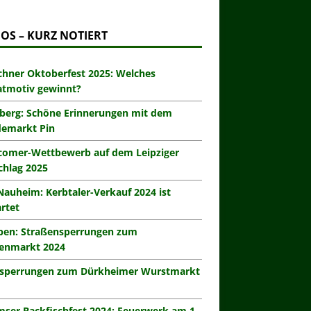
OS – KURZ NOTIERT
hner Oktoberfest 2025: Welches
atmotiv gewinnt?
berg: Schöne Erinnerungen mit dem
demarkt Pin
omer-Wettbewerb auf dem Leipziger
hlag 2025
Nauheim: Kerbtaler-Verkauf 2024 ist
rtet
eben: Straßensperrungen zum
enmarkt 2024
zsperrungen zum Dürkheimer Wurstmarkt
ser Backfischfest 2024: Feuerwerk am 1.