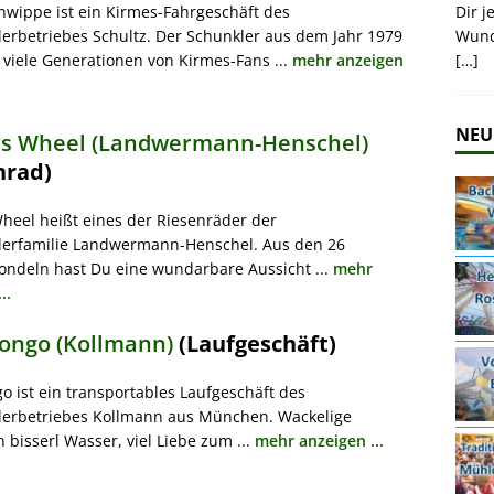
Dir j
nwippe ist ein Kirmes-Fahrgeschäft des
Wund
lerbetriebes Schultz. Der Schunkler aus dem Jahr 1979
[…]
 viele Generationen von Kirmes-Fans ...
mehr anzeigen
NEU
s Wheel (Landwermann-Henschel)
nrad)
heel heißt eines der Riesenräder der
lerfamilie Landwermann-Henschel. Aus den 26
ondeln hast Du eine wundarbare Aussicht ...
mehr
..
ongo (Kollmann)
(Laufgeschäft)
o ist ein transportables Laufgeschäft des
lerbetriebes Kollmann aus München. Wackelige
 bisserl Wasser, viel Liebe zum ...
mehr anzeigen ...