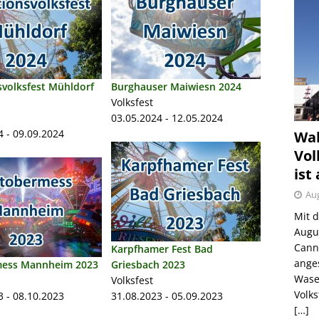
svolksfest Mühldorf
Burghauser Maiwiesn 2024
Volksfest
03.05.2024 - 12.05.2024
4 - 09.09.2024
Wah
Vol
ist
Aug
Mit 
Augu
Canns
Karpfhamer Fest Bad
ange
ess Mannheim 2023
Griesbach 2023
Wase
Volksfest
Volk
3 - 08.10.2023
31.08.2023 - 05.09.2023
[…]