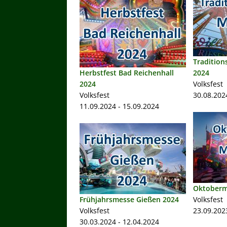
Tradition
Herbstfest Bad Reichenhall
2024
2024
Volksfest
Volksfest
30.08.202
11.09.2024 - 15.09.2024
Oktoberm
Frühjahrsmesse Gießen 2024
Volksfest
Volksfest
23.09.202
30.03.2024 - 12.04.2024