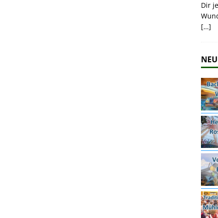
Dir j
Wund
[…]
NEU