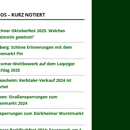
OS – KURZ NOTIERT
hner Oktoberfest 2025: Welches
atmotiv gewinnt?
berg: Schöne Erinnerungen mit dem
demarkt Pin
omer-Wettbewerb auf dem Leipziger
hlag 2025
Nauheim: Kerbtaler-Verkauf 2024 ist
rtet
eben: Straßensperrungen zum
enmarkt 2024
zsperrungen zum Dürkheimer Wurstmarkt
ser Backfischfest 2024: Feuerwerk am 1.