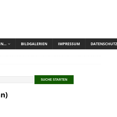
 IN…
BILDGALERIEN
IMPRESSUM
DATENSCHUT
n)