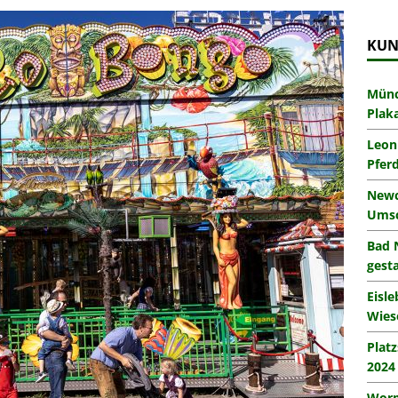
KUN
Münc
Plak
Leon
Pfer
Newc
Umsc
Bad 
gesta
Eisl
Wies
Plat
2024
Worm