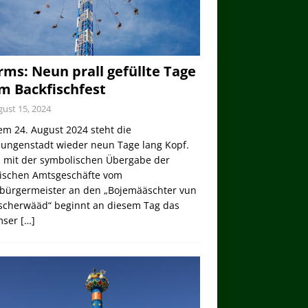
ms: Neun prall gefüllte Tage
m Backfischfest
ust 15, 2024
em 24. August 2024 steht die
lungenstadt wieder neun Tage lang Kopf.
 mit der symbolischen Übergabe der
tischen Amtsgeschäfte vom
bürgermeister an den „Bojemääschter vun
ischerwääd“ beginnt an diesem Tag das
mser
[…]