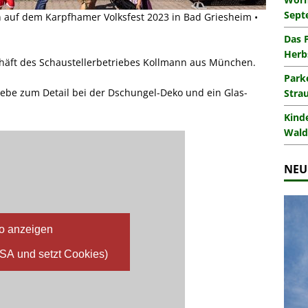
Sept
 auf dem Karpfhamer Volksfest 2023 in Bad Griesheim •
Das 
Herb
chäft des Schaustellerbetriebes Kollmann aus München.
Park
Liebe zum Detail bei der Dschungel-Deko und ein Glas-
Stra
Kind
Wald
NEU
o anzeigen
USA und setzt Cookies)