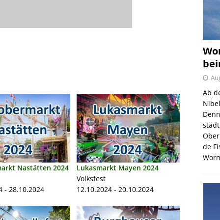
Wor
bei
Aug
Ab d
Nibe
Denn
städ
Ober
de F
Wor
arkt Nastätten 2024
Lukasmarkt Mayen 2024
Volksfest
4 - 28.10.2024
12.10.2024 - 20.10.2024