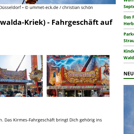
Sept
Düsseldorf • © ummet-eck.de / christian schön
Das 
uwalda-Kriek) - Fahrgeschäft auf
Herb
Park
Stra
Kind
Wald
NEU
n. Das Kirmes-Fahrgeschäft bringt Dich gehörig ins