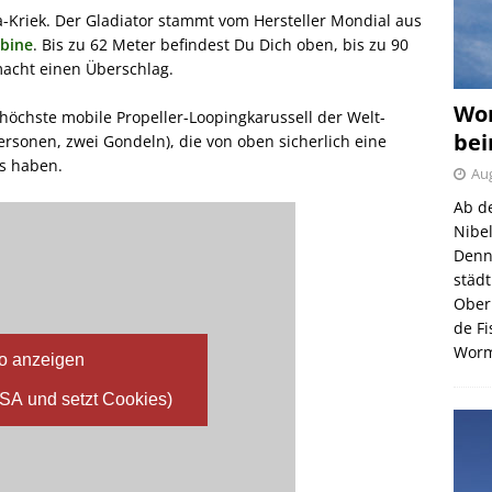
-Kriek. Der Gladiator stammt vom Hersteller Mondial aus
rbine
. Bis zu 62 Meter befindest Du Dich oben, bis zu 90
macht einen Überschlag.
Wor
höchste mobile Propeller-Loopingkarussell der Welt-
bei
Personen, zwei Gondeln), die von oben sicherlich eine
es haben.
Aug
Ab d
Nibe
Denn
städ
Ober
de F
Wor
o anzeigen
USA und setzt Cookies)