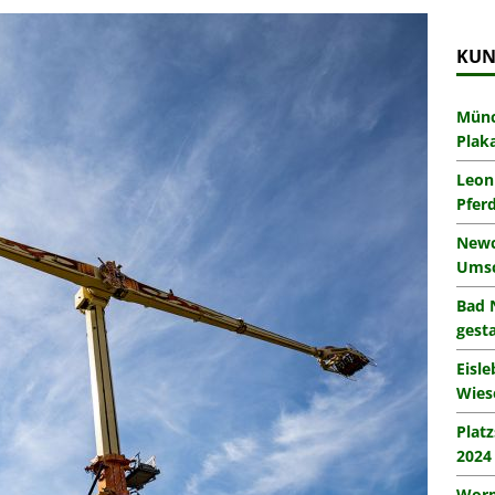
KUN
Münc
Plak
Leon
Pfer
Newc
Umsc
Bad 
gesta
Eisl
Wies
Plat
2024
Worm