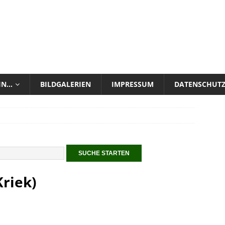
 IN…
BILDGALERIEN
IMPRESSUM
DATENSCHUT
riek)