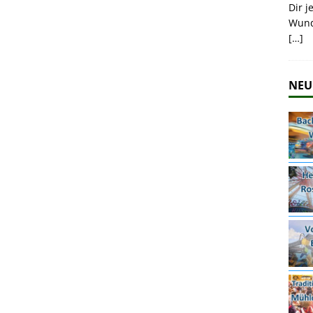
Dir j
Wund
[…]
NEU