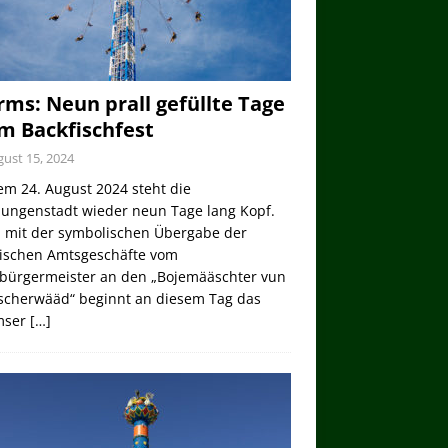
ms: Neun prall gefüllte Tage
m Backfischfest
ust 15, 2024
em 24. August 2024 steht die
lungenstadt wieder neun Tage lang Kopf.
 mit der symbolischen Übergabe der
tischen Amtsgeschäfte vom
bürgermeister an den „Bojemääschter vun
ischerwääd“ beginnt an diesem Tag das
mser
[…]