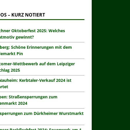
OS – KURZ NOTIERT
hner Oktoberfest 2025: Welches
atmotiv gewinnt?
berg: Schöne Erinnerungen mit dem
demarkt Pin
omer-Wettbewerb auf dem Leipziger
hlag 2025
Nauheim: Kerbtaler-Verkauf 2024 ist
rtet
eben: Straßensperrungen zum
enmarkt 2024
zsperrungen zum Dürkheimer Wurstmarkt
ser Backfischfest 2024: Feuerwerk am 1.